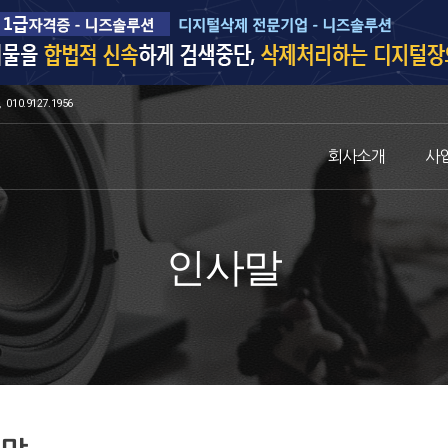
010.9127.1956
회사소개
사
인사말