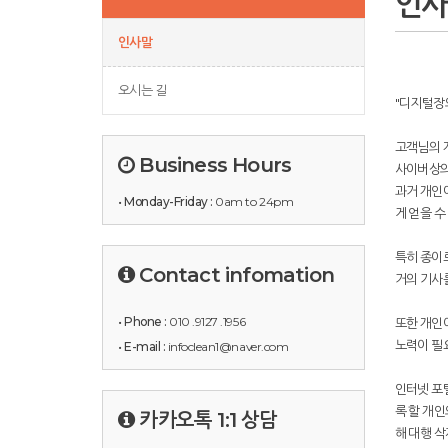
인
인사말
오시는 길
"디지털장
고객님의 
Business Hours
사이버상의
과거 개인에
• Monday-Friday :
0am to 24pm
게 얻을 수
특히 종이
Contact infomation
거의 기사
• Phone :
010 .9127 .1956
또한 개인이
노력이 필
• E-mail :
infoclean1@naver.com
인터넷 포털
록 할 개인
카카오톡 1:1 상담
해 대행 삭