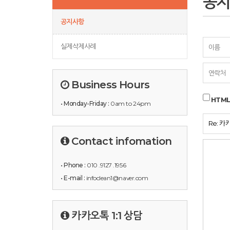
공
공지사항
실제삭제사례
Business Hours
HTM
• Monday-Friday :
0am to 24pm
Contact infomation
• Phone :
010 .9127 .1956
• E-mail :
infoclean1@naver.com
카카오톡 1:1 상담